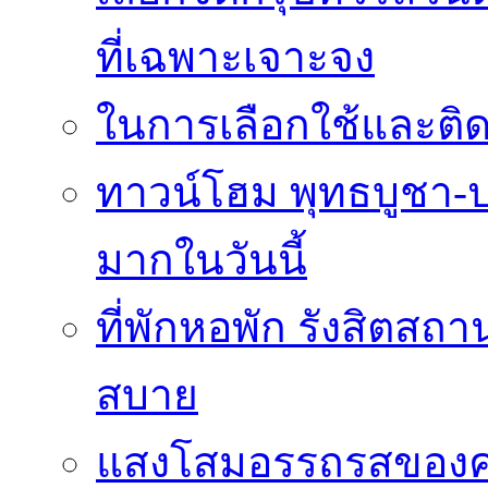
ที่เฉพาะเจาะจง
ในการเลือกใช้และติดต
ทาวน์โฮม พุทธบูชา-ปร
มากในวันนี้
ที่พักหอพัก รังสิตสถ
สบาย
แสงโสมอรรถรสของ