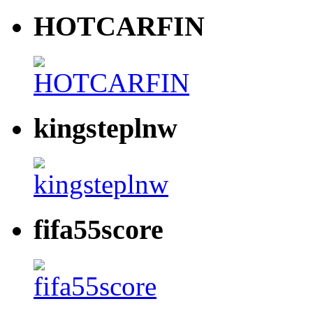
HOTCARFIN
kingsteplnw
fifa55score