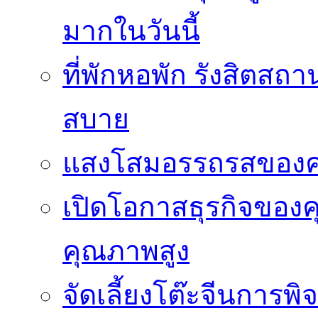
มากในวันนี้
ที่พักหอพัก รังสิตสถ
สบาย
แสงโสมอรรถรสของ
เปิดโอกาสธุรกิจของค
คุณภาพสูง
จัดเลี้ยงโต๊ะจีนการ