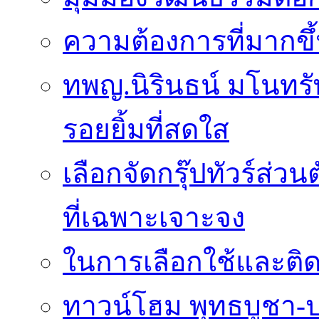
ความต้องการที่มากขึ้
ทพญ.นิรินธน์ มโนทรัพย
รอยยิ้มที่สดใส
เลือกจัดกรุ๊ปทัวร์ส่
ที่เฉพาะเจาะจง
ในการเลือกใช้และติดต
ทาวน์โฮม พุทธบูชา-ปร