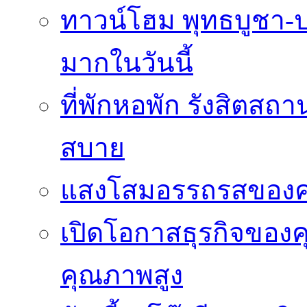
ทาวน์โฮม พุทธบูชา-ปร
มากในวันนี้
ที่พักหอพัก รังสิตสถ
สบาย
แสงโสมอรรถรสของ
เปิดโอกาสธุรกิจของค
คุณภาพสูง