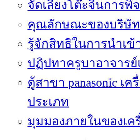
จัดเลี้ยงโต๊ะจีนการ
คุณลักษณะของบริษัทร
รู้จักสิทธิในการนำเ
ปฏิปทาครูบาอาจารย์เป
ตู้สาขา panasonic เคร
ประเภท
มุมมองภายในของเครื่