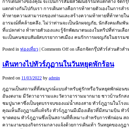
การเดินทางของคุณ จะเป็นการสัมผัสวัฒนธรรมที่แตกต่าง จัดกรุ๊ป
แตกต่างกันไปกับเรา การเดินทางคือการท้าทายตัวเองในการสำรวจสิ่งใ
ท้าทายความสามารถของท่านและสร้างความท้าทายที่ท้าทายในทุกมุม จ
อารมณ์ที่คล้ายคลึง. ไม่ว่าท่านจะเป็นนักผจญภัย, นักสังคมสัมพั
ที่แปลกต่าง ท้าทายตัวเองและรู้จักพัฒนาตนเองในทริปที่ท่านเล
จะเป็นคนชอบสัมผัสบรรยากาศเมือง คนรักการผจญภัยในธรรมชาติ 
Posted in
ท่องเที่ยว
|
Comments Off
on เลือกจัดกรุ๊ปทัวร์ส่วนตัว
เดินทางไปทัวร์ภูฏานในวันหยุดพักร้อน
Posted on
11/03/2022
by
admin
ภูฏานเป็นสถานที่ที่สมบูรณ์แบบสำหรับคู่รักหรือวันหยุดพักผ่
อันงดงาม มีวัดวาอารามและวัดวาอารามมากมาย ชาวบ้านรักสงบ ทัว
ชมปูนาคาซึ่งเป็นจุดบรรจบของแม่น้ำสองสาย ทัวร์ภูฏานในโรงแรมท
คุณเห็นถึงภูฏานที่แท้จริง ทัวร์ภูฏานมีเมืองเดียวที่มีสนามบิน 
ขาดตอน ทัวร์ภูฏานซึ่งเป็นสถานที่ที่เหมาะสำหรับการพักผ่อน สถ
ความงามของกิจกรรมกลางแจ้งด้วยการเดินเท้า วันหยุดของภูฏา