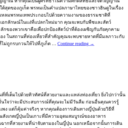
จิตวิญญาณ หากคุณเป็นผู้ศรัทธาในความศักดิ์สิทธิ์และจิตวิญญาณ
ยู่ทางใต้สุดของภูเก็ต พรหมเป็นคำแปลภาษาไทยของชาวฮินดูในเรื่อง
ะเจ้า แหลมพรหมเทพประกอบไปด้วยความงามของธรรมชาติที่
เอกลักษณ์ในแง่ที่แปลกใหม่มาก คุณจะพบกับพืชและสัตว์
ักของพวกเขาคือเพื่อปกป้องสัตว์ป่าที่ต้องเผชิญกับภัยคุกคาม
ต้อง ในสถานที่ท่องเที่ยวที่สำคัญคุณจะพบชายหาดที่มีมลภาวะกับ
ไม่ถูกรบกวนให้ไปที่ภูเก็ต …
Continue reading
→
ที่เต็มไปด้วยทิวทัศน์ที่สวยงามและแหล่งท่องเที่ยว ยิ่งไปกว่านั้น
ณมั่นใจว่าจะมีประสบการณ์ที่คุณจะไม่มีวันลืม ก่อนอื่นคุณควรรู้
แพง แต่ก็คุ้มค่าจริงๆ หากคุณต้องการเดินทางญี่ปุ่นด้วยวิธีที่
ุณสังเกตญี่ปุ่นเป็นเกาะที่มีความอุดมสมบูรณ์ของอาหาร
่งในฉากที่สวยงามที่น่าจับตามองในญี่ปุ่น นอกเหนือจากนั้นการเดิน