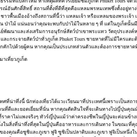
วัฒนธรรมที่แปลกใหม่ ห้าเหตุผลที่ควรเยี่ยมชมภูเก็ต Phuket Tours 
ณ์อันศักดิ์สิทธิ์ สถานที่ตั้งที่ดีที่สุดคือแหลมพรหมเทพซึ่งตั้งอ
ย ชาวพื้นเมืองอ้างถึงสถานที่นี้ว่า แหลมเจ้า หรือแหลมของพร
้ แน่นอนว่าคุณจะพบกับป่าไม้ในหลาย ๆ ที่ แต่ในภูเก็ตนั้นมี
์พัฒนาและส่งเสริมการอนุรักษ์สัตว์ป่าเขาพระแทว วัตถุประสงค์หล
ละกระจายสัตว์ป่าทั่วภูเก็ต Phuket Tours ชายหาดที่ไม่มีใครแตะ
ึกคักไปด้วยผู้คน หากคุณเป็นประเภทส่วนตัวและต้องการชายหาดที่
มาเที่ยวภูเก็ต
น่าทึ่งนี้ นักท่องเที่ยวได้แวะเวียนมาที่ประเทศนี้เพราะเป็นสถานที่
้คนที่ดีและยอดเยี่ยมที่นั่น หากคุณตัดสินใจที่จะเดินทางไปญี่ปุ่นคุ
ที่ราคาไม่แพงจริงๆ ทัวร์ญี่ปุ่นแม้ว่าค่าครองชีพในญี่ปุ่นจะค่อนข้าง
ในสิ่งที่น่าทึ่งที่สุดในญี่ปุ่นคืออาหารและการเดินทาง ในขณะที่ค
นใจของคุณคือซูชิและภูเขา ฟูจิ ซูชิเป็นปลาดิบและภูเขา ฟูจิเป็นหนึ