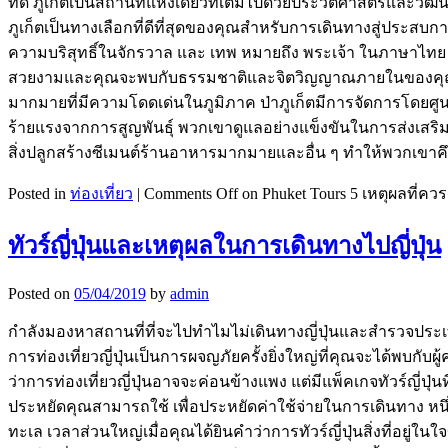
ที่ดี ภูเก็ตเป็นสถานที่แห่งเดียวที่เต็มไปด้วยประวัติศาสตร์และ
ภูเก็ตเป็นทางเลือกที่ดีที่สุดของคุณสำหรับการเดินทางสู่ประสบการ
ความบริสุทธิ์ในจักรวาล และ เทพ หมายถึง พระเจ้า ในภาษาไท
สวยงามและคุณจะพบกับธรรมชาติและจิตวิญญาณภายในของคุณ ป่าไม
มากมายที่มีความโดดเด่นในภูมิภาค ป่าภูเก็ตมีการจัดการโดยศูนย
ร้ายแรงจากการสูญพันธุ์ พวกเขาดูแลอย่างแข็งขันในการส่งเสริมแ
สิ่งปลูกสร้างซีเมนต์ร้านอาหารมากมายและอื่น ๆ ทำให้พวกเขาค
Posted in
ท่องเที่ยว
|
Comments Off
on Phuket Tours 5 เหตุผลที่ควร
ทัวร์ญี่ปุ่นและเหตุผลในการเดินทางไปญี่ปุ่น
Posted on
05/04/2019
by
admin
กำลังมองหาสถานที่ที่จะไปทำไมไม่เดินทางญี่ปุ่นและสำรวจประเทศที่
การท่องเที่ยวญี่ปุ่นเป็นการผจญภัยครั้งยิ่งใหญ่ที่คุณจะได้พบกับผู
ว่าการท่องเที่ยวญี่ปุ่นอาจจะค่อนข้างแพง แต่มีแพ็คเกจทัวร์ญี่ปุ่น
ประหยัดคุณสามารถใช้ เพื่อประหยัดค่าใช้จ่ายในการเดินทาง หนึ่ง
ทะเล เวลาส่วนใหญ่เมื่อคุณได้ยินคำว่าการทัวร์ญี่ปุ่นสิ่งที่อยู่ใ