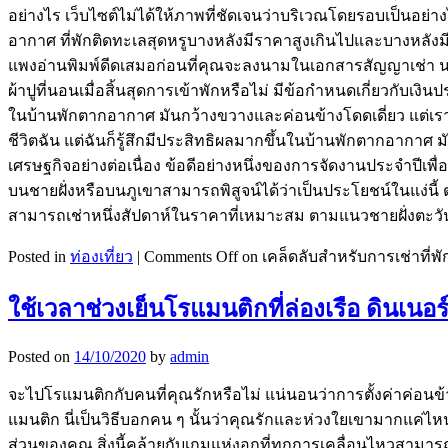
อย่างไร เว็บไซต์ไม่ได้ให้ภาพที่ชัดเจนว่าบริเวณโดยรอบเป็นอย่าง
อากาศ ที่พักติดทะเลสุดหรูบางหลังมีราคาสูงเกินไปและบางหลังมี
แพงอ่านพิมพ์ดีดเสมอก่อนที่คุณจะลงนามในเอกสารสัญญาเช่า
ผ้าปูที่นอนเมื่อสิ้นสุดการเข้าพักหรือไม่ มีข้อกำหนดเกี่ยวกับเงิน
ในบ้านพักตากอากาศ มันกว้างขวางและค่อนข้างโดดเดี่ยว แต่เราก
ชีวิตฉัน แต่ฉันก็รู้สึกมีประสิทธิผลมากขึ้นในบ้านพักตากอากา
เศรษฐกิจอย่างต่อเนื่อง ข้อดีอย่างหนึ่งของการจัดงานประจำปีเ
บนชายฝั่งหรือบนภูเขาสามารถพิสูจน์ได้ว่าเป็นประโยชน์ในแง่นี้ 
สามารถเช่าหนึ่งสัปดาห์ในราคาที่เหมาะสม ตามแนวชายฝั่งตะว
Posted in
ท่องเที่ยว
|
Comments Off
on เคล็ดลับสำหรับการเช่าที่พั
ใช้เวลาช่วงเย็นโรแมนติกที่ล่องเรือ ดินเนอร
Posted on
14/10/2020
by
admin
จะไปโรแมนติกกับคนที่คุณรักหรือไม่ แน่นอนว่าการตั้งค่าค่อนข้
แมนติก นี่เป็นวิธีบอกคน ๆ นั้นว่าคุณรักและห่วงใยเขามากแค่ไหน
ส่วนของคุณ สิ่งนี้คล้ายกับเกมแห่งอกที่ทุกการเคลื่อนไหวสามารถ