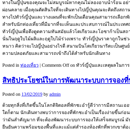
ทางในญี่ปุ่นของคุณจะไม่สมบูรณ์หากคุณไม่ลองอาบน้ำร้อน อย่าง
ผ่อนคลาย เมื่อคุณตัดสินใจที่จะเดินทางไปญี่ปุ่นคุณจะคิดถึงสถานท
ทางไปทัวร์ญี่ปุ่นและวางแผนที่จะพักเป็นเดือนคุณสามารถเลือกพักท
สำหรับนักท่องเที่ยวที่มีมากที่จะเห็นและประสบการณ์ในประเทศญ
ทัวร์ญี่ปุ่นเพื่อดึงดูดความทันสมัยแล้วโตเกียวและโอซาก้าเป็นสถานที
นั่นในฤดูใบไม้ผลิและฤดูใบไม้ร่วงเพราะ ทัวร์ญี่ปุ่นราคาถูกใน
หนาว คิดว่าจะไปญี่ปุ่นอย่างไรดี สนามบินโตเกียวนาริตะเป็นศูนย์
ความปลอดภัยและสามารถเข้าถึงได้สำหรับนักเดินทาง
Posted in
ท่องเที่ยว
|
Comments Off
on ทัวร์ญี่ปุ่นและเหตุผลในการ
สิทธิประโยชน์ในการพัฒนาระบบการจองที่
Posted on
13/02/2019
by
admin
ด้วยทุกสิ่งที่เกิดขึ้นในโลกดิจิตอลที่พักชะอำรู้ดีว่าการมีส
ใดก็ตาม นักเดินทางพบว่าการจองที่พักชะอำเป็นเรื่องง่ายขึ้นก่อ
ว่ามันสำคัญมาก ที่จะต้องพัฒนาระบบการจองให้เสร็จสมบูรณ์ มันอ
ยืนยันความพร้อมของพื้นที่และแม้แต่สำรองห้องพักที่พวกเขา