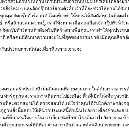
ทัวร์ส่วนตัวทำให้ท่านได้รับประสบการณ์ที่ไม่มีใครเคยได้ลองมาก
หม่ ๆ และจัดกรุ๊ปทัวร์ส่วนตัวคือเจ้าที่ที่จะช่วยให้ท่านได้รับปร
ัดกรุ๊ปทัวร์ส่วนตัวไม่เพียงทำให้ท่านได้สัมผัสทุกวันที่เต็มไปด้
นธ์, หรือนักสะสมความรู้, เรามีทั้งหมด เมื่อคุณเลือกจัดกรุ๊ปทั
ือก จัดกรุ๊ปทัวร์ส่วนตัวคือทริปที่สร้างมาเพื่อคุณ. เราทำให้ท
หรือคนที่ค้นหาความสงบในที่สุดของธรรมชาติ เมื่อคุณเลือกจัดก
สำหรับประสบการณ์ท่องเที่ยวที่เฉพาะเจาะจง
อนของครอบครัวประจำปี เป็นดินแดนที่สวยงามมากใกล้กับสรวงสวรรค
ร์ภูฏานจะรวมการเดินทางไปยังเมือง พื้นที่เปิดโล่งที่หรูหรายิน
ี่สะดวกสบายได้ ตรวจสอบให้แน่ใจว่าคุณได้รับไกด์ภาษาอังกฤษเพื่
ทัวร์ภูฏานสิ่งนี้แสดงให้เห็นว่าประเทศนี้ดำเนินไปอย่างเชื่องช้าแ
านที่ที่น่าสนใจมากในการเยี่ยมชมคือพาโร เดินป่าไปยังอาราม ซึ่ง
นมีประสบการณ์ที่ดีที่สุดผ่านการเดินป่าและทัศนศึกษาระยะยาว