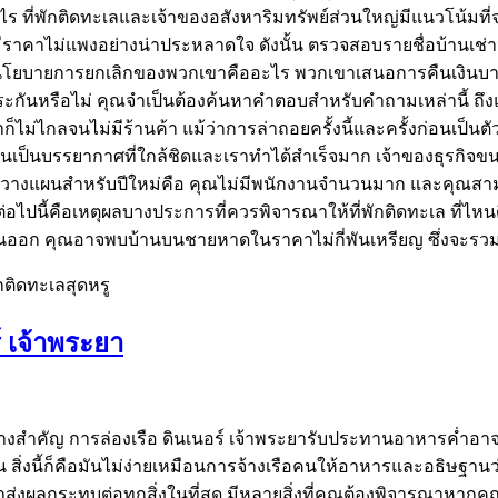
ไร ที่พักติดทะเลและเจ้าของอสังหาริมทรัพย์ส่วนใหญ่มีแนวโน้มที่จ
ราคาไม่แพงอย่างน่าประหลาดใจ ดังนั้น ตรวจสอบรายชื่อบ้านเช่าจาก
 นโยบายการยกเลิกของพวกเขาคืออะไร พวกเขาเสนอการคืนเงินบา
ประกันหรือไม่ คุณจำเป็นต้องค้นหาคำตอบสำหรับคำถามเหล่านี้ ถึงแม้ว่า
็ไม่ไกลจนไม่มีร้านค้า แม้ว่าการล่าถอยครั้งนี้และครั้งก่อนเป็
ศ มันเป็นบรรยากาศที่ใกล้ชิดและเราทำได้สำเร็จมาก เจ้าของธุรก
พื่อวางแผนสำหรับปีใหม่คือ คุณไม่มีพนักงานจำนวนมาก และคุณสาม
ต่อไปนี้คือเหตุผลบางประการที่ควรพิจารณาให้ที่พักติดทะเล ที่ไหน
ันออก คุณอาจพบบ้านบนชายหาดในราคาไม่กี่พันเหรียญ ซึ่งจะรวม
กติดทะเลสุดหรู
์ เจ้าพระยา
างสำคัญ การล่องเรือ ดินเนอร์ เจ้าพระยารับประทานอาหารค่ำอาจเป
 สิ่งนี้ก็คือมันไม่ง่ายเหมือนการจ้างเรือคนให้อาหารและอธิษฐานว่
ส่งผลกระทบต่อทุกสิ่งในที่สุด มีหลายสิ่งที่คุณต้องพิจารณาหากคุณ