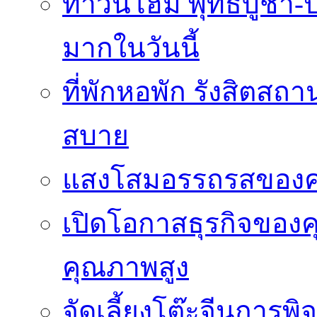
ทาวน์โฮม พุทธบูชา-ปร
มากในวันนี้
ที่พักหอพัก รังสิตสถ
สบาย
แสงโสมอรรถรสของ
เปิดโอกาสธุรกิจของค
คุณภาพสูง
จัดเลี้ยงโต๊ะจีนการ