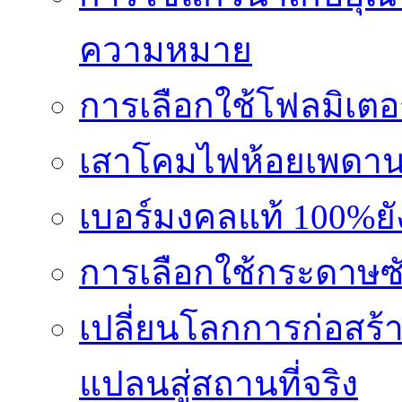
ความหมาย
การเลือกใช้โฟลมิเตอ
เสาโคมไฟห้อยเพดานอล
เบอร์มงคลแท้ 100%ย
การเลือกใช้กระดาษซับ
เปลี่ยนโลกการก่อสร้า
แปลนสู่สถานที่จริง