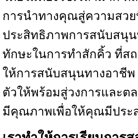
การนำทางคุณสู่ความสวยที
ประสิทธิภาพการสนับสนุน
ทักษะในการทำสักคิ้ว ที่ส
ให้การสนับสนุนทางอาชีพ สอ
ตัวให้พร้อมสู่วงการและตลา
มีคุณภาพเพื่อให้คุณมีประสบ
เราทำให้การเรียนการสอน