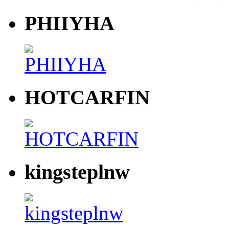
PHIIYHA
HOTCARFIN
kingsteplnw