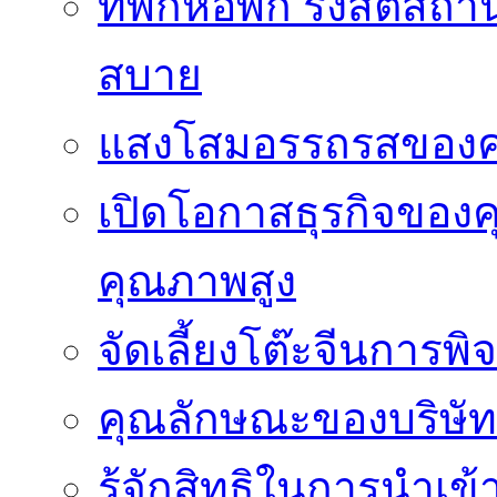
ที่พักหอพัก รังสิตสถ
สบาย
แสงโสมอรรถรสของ
เปิดโอกาสธุรกิจของค
คุณภาพสูง
จัดเลี้ยงโต๊ะจีนการ
คุณลักษณะของบริษัทร
รู้จักสิทธิในการนำเ