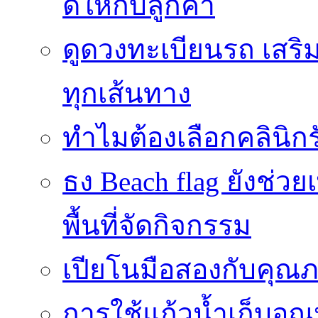
ดีให้กับลูกค้า
ดูดวงทะเบียนรถ เสริม
ทุกเส้นทาง
ทำไมต้องเลือกคลินิกร
ธง Beach flag ยังช่ว
พื้นที่จัดกิจกรรม
เปียโนมือสองกับคุณ
การใช้แก้วน้ำเก็บอุ