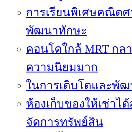
การเรียนพิเศษคณิตศ
พัฒนาทักษะ
คอนโดใกล้ MRT กลายเป
ความนิยมมาก
ในการเติบโตและพัฒนา
ห้องเก็บของให้เช่าไ
จัดการทรัพย์สิน