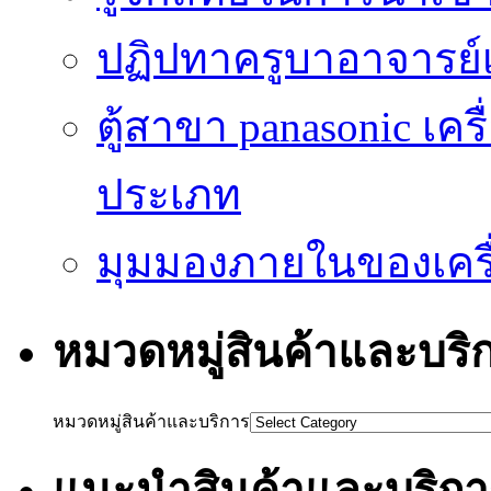
ปฏิปทาครูบาอาจารย์เป
ตู้สาขา panasonic เคร
ประเภท
มุมมองภายในของเครื่
หมวดหมู่สินค้าและบริ
หมวดหมู่สินค้าและบริการ
แนะนำสินค้าและบริกา