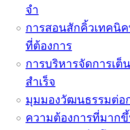
จำ
การสอนสักคิ้วเทคนิค
ที่ต้องการ
การบริหารจัดการเต็น
สำเร็จ
มุมมองวัฒนธรรมต่อก
ความต้องการที่มากขึ้