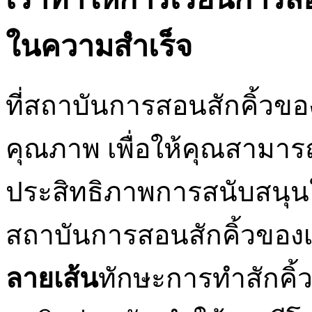
ในความสำเร็จ
ที่สถาบันการสอนสักคิ้วของเ
คุณภาพ เพื่อให้คุณสามาร
ประสิทธิภาพการสนับสนุนใน
สถาบันการสอนสักคิ้วของเร
ลายเส้น
ทักษะการทำสักคิ้