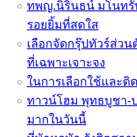
ทพญ.นิรินธน์ มโนทรัพย
รอยยิ้มที่สดใส
เลือกจัดกรุ๊ปทัวร์ส่
ที่เฉพาะเจาะจง
ในการเลือกใช้และติดต
ทาวน์โฮม พุทธบูชา-ปร
มากในวันนี้