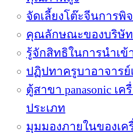
จัดเลี้ยงโต๊ะจีนการ
คุณลักษณะของบริษัทร
รู้จักสิทธิในการนำเ
ปฏิปทาครูบาอาจารย์เป
ตู้สาขา panasonic เคร
ประเภท
มุมมองภายในของเครื่